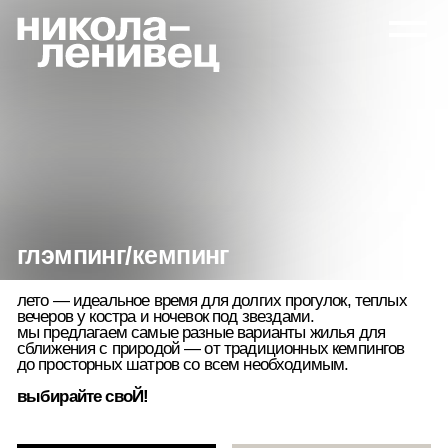
глэмпинг/кемпинг
лето — идеальное время для долгих прогулок, теплых
вечеров у костра и ночевок под звездами.
мы предлагаем самые разные варианты жилья для
сближения с природой — от традиционных кемпингов
до просторных шатров со всем необходимым.
выбирайте своЙ!
Глэмпинг «Угруан»
Шатры-палатки
гербариум
места под палатки
Глэмпинг «Угруан»