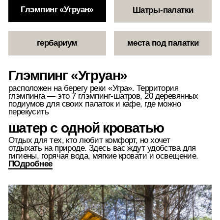
расположен на берегу реки «Угра». Территория
глэмпинга — это 7 глэмпинг-шатров, 20 деревянных
подиумов для своих палаток и кафе, где можно
перекусить
шатер с одной кроватью
Отдых для тех, кто любит комфорт, но хочет
отдыхать на природе. Здесь вас ждут удобства для
гигиены, горячая вода, мягкие кровати и освещение.
ПОдробнее
Заселение:
через ресепшн при въезде в парк
(координаты: 54.747 002, 35.641 746)
забронировать
Подиумы в глэмпинге
«Угруан»